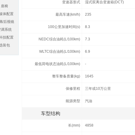
变速器形式
湿式双离合变速箱(DCT)
座椅
媒体配置
最高车速(km/h)
235
璃/后视镜
100公里加速时间(s)
8.3
空调系统
科技配置
NEDC综合油耗(L/100km)
7.3
选装包
WLTC综合油耗(L/100km)
6.9
最低荷电状态油耗(L/100km)
-
整车整备质量(kg)
1645
保修里程
三年或10万公里
能源类型
汽油
车型结构
长(mm)
4858