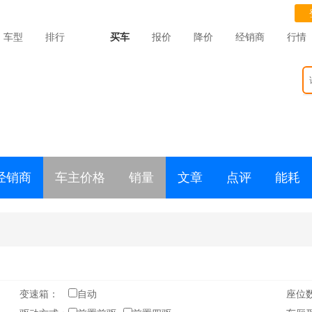
车型
排行
买车
报价
降价
经销商
行情
经销商
车主价格
销量
文章
点评
能耗
变速箱：
自动
座位