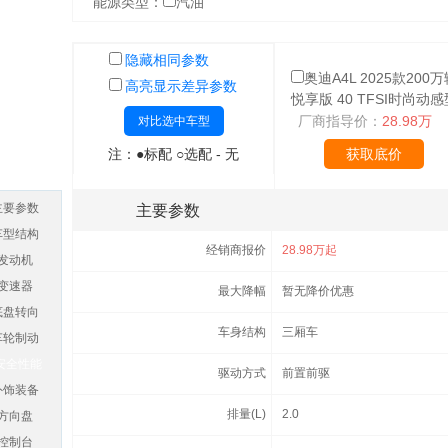
能源类型：
汽油
隐藏相同参数
奥迪A4L 2025款200万
高亮显示差异参数
悦享版 40 TFSI时尚动感
厂商指导价：
28.98万
对比选中车型
注：●标配 ○选配 - 无
获取底价
主要参数
主要参数
车型结构
经销商报价
28.98万起
发动机
变速器
最大降幅
暂无降价优惠
底盘转向
车身结构
三厢车
车轮制动
安全性能
驱动方式
前置前驱
外饰装备
排量(L)
2.0
方向盘
控制台