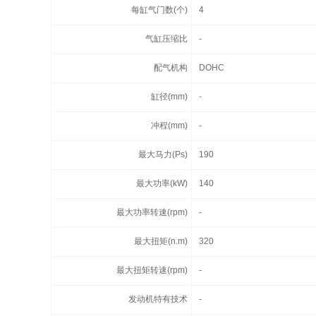
每缸气门数(个)
4
气缸压缩比
-
配气机构
DOHC
缸径(mm)
-
冲程(mm)
-
最大马力(Ps)
190
最大功率(kW)
140
最大功率转速(rpm)
-
最大扭矩(n.m)
320
最大扭矩转速(rpm)
-
发动机特有技术
-