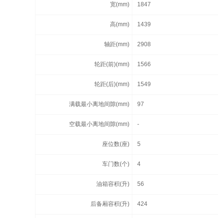
宽(mm)
1847
高(mm)
1439
轴距(mm)
2908
轮距(前)(mm)
1566
轮距(后)(mm)
1549
满载最小离地间隙(mm)
97
空载最小离地间隙(mm)
-
座位数(座)
5
车门数(个)
4
油箱容积(升)
56
后备厢容积(升)
424