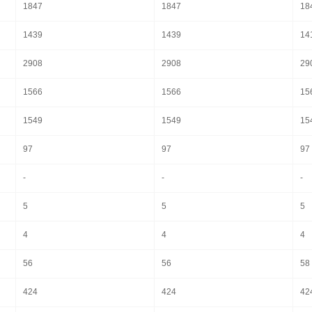
1847
1847
18
1439
1439
14
2908
2908
29
1566
1566
15
1549
1549
15
97
97
97
-
-
-
5
5
5
4
4
4
56
56
58
424
424
42