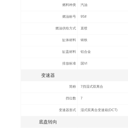
燃料种类
汽油
燃油标号
95#
燃油供给方式
直喷
缸体材料
铸铁
缸盖材料
铝合金
排放标准
国VI
变速器
简称
7挡湿式双离合
挡位数
7
变速器形式
湿式双离合变速箱(DCT)
底盘转向