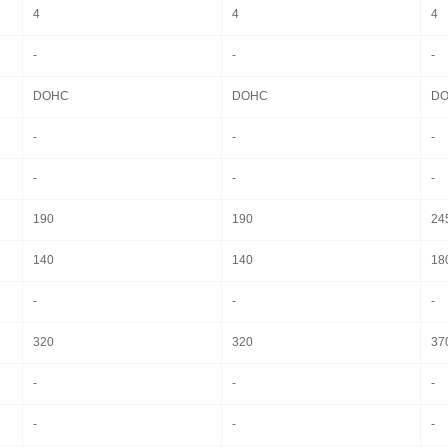
4
4
4
-
-
-
DOHC
DOHC
D
-
-
-
-
-
-
190
190
24
140
140
18
-
-
-
320
320
37
-
-
-
-
-
-