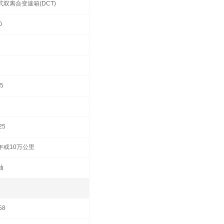
式双离合变速箱(DCT)
0
55
25
年或10万公里
油
58