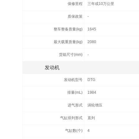
保修里程
三年或10万公里
质保政策
-
整车整备质量(kg)
1645
最大载重质量(kg)
2080
货箱尺寸(mm)
-
发动机
发动机型号
DTG
排量(mL)
1984
进气形式
涡轮增压
气缸排列形式
直列
气缸数(个)
4