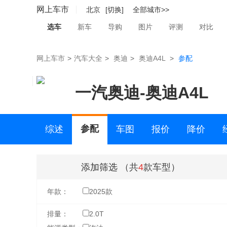
网上车市
北京
[切换]
全部城市>>
选车
新车
导购
图片
评测
对比
网上车市
>
汽车大全
>
奥迪
>
奥迪A4L
>
参配
一汽奥迪
-
奥迪A4L
参配
综述
车图
报价
降价
二手车
添加筛选
（共
4
款车型）
年款：
2025款
排量：
2.0T