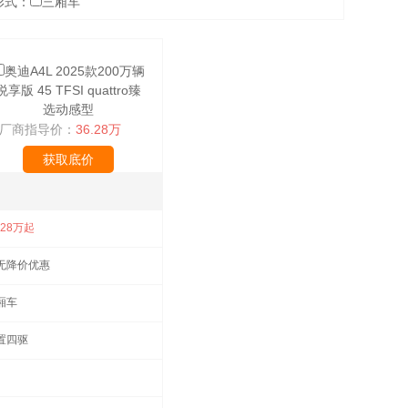
形式：
三厢车
奥迪A4L 2025款200万辆
悦享版 45 TFSI quattro臻
选动感型
厂商指导价：
36.28万
获取底价
.28万起
无降价优惠
厢车
置四驱