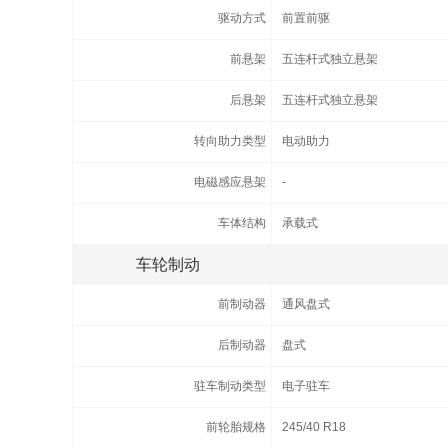
驱动方式
前置前驱
前悬架
五连杆式独立悬架
后悬架
五连杆式独立悬架
转向助力类型
电动助力
电磁感应悬架
-
车体结构
承载式
车轮制动
前制动器
通风盘式
后制动器
盘式
驻车制动类型
电子驻车
前轮胎规格
245/40 R18