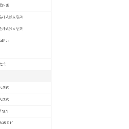
置四驱
连杆式独立悬架
连杆式独立悬架
动助力
载式
风盘式
风盘式
子驻车
5/35 R19