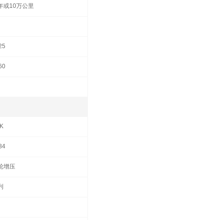
年或10万公里
25
60
K
84
轮增压
列