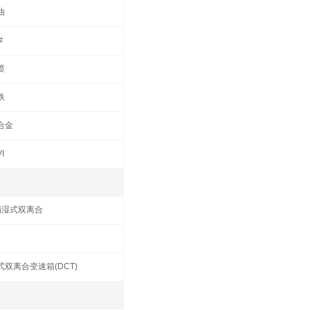
油
#
喷
铁
合金
I
挡湿式双离合
式双离合变速箱(DCT)