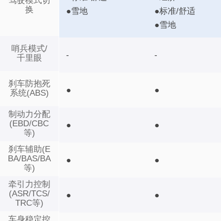
驾驶模式切
换
●雪地
●标准/舒适
●雪地
哨兵模式/
-
-
千里眼
刹车防抱死
●
●
系统(ABS)
制动力分配
(EBD/CBC
●
●
等)
刹车辅助(E
BA/BAS/BA
●
●
等)
牵引力控制
(ASR/TCS/
●
●
TRC等)
车身稳定控