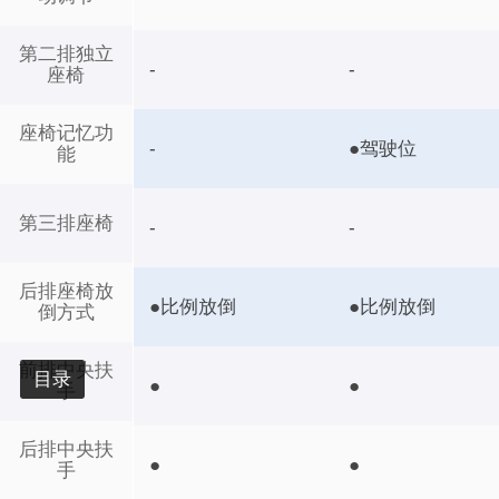
第二排独立
-
-
座椅
座椅记忆功
-
●驾驶位
能
第三排座椅
-
-
后排座椅放
●比例放倒
●比例放倒
倒方式
前排中央扶
目录
●
●
手
后排中央扶
●
●
手