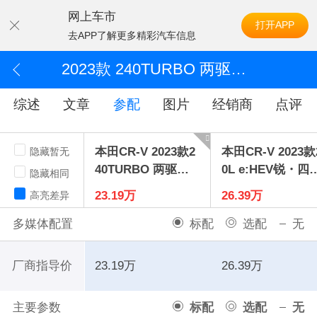
网上车市
打开APP
去APP了解更多精彩汽车信息
2023款 240TURBO 两驱臻享版 7座
综述
文章
参配
图片
经销商
点评
本田CR-V 2023款2
本田CR-V 2023款
隐藏暂无
40TURBO 两驱臻
0L e:HEV锐・四
隐藏相同
享版7座
智尊版
23.19万
26.39万
高亮差异
多媒体配置
标配
选配
无
厂商指导价
23.19万
26.39万
主要参数
标配
选配
无