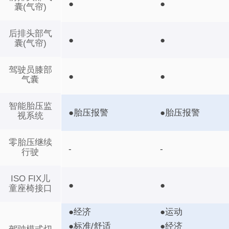
●
●
囊(气帘)
后排头部气
●
●
囊(气帘)
驾驶员膝部
●
●
气囊
智能胎压监
●胎压报警
●胎压报警
视系统
零胎压继续
-
-
行驶
ISO FIX儿
●
●
童座椅接口
●经济
●运动
●标准/舒适
●经济