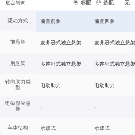
底盘转向
标配
选配
无
驱动方式
前置前驱
前置四驱
前悬架
麦弗逊式独立悬架
麦弗逊式独立悬
后悬架
多连杆式独立悬架
多连杆式独立悬
转向助力类
电动助力
电动助力
型
电磁感应悬
-
-
架
车体结构
承载式
承载式