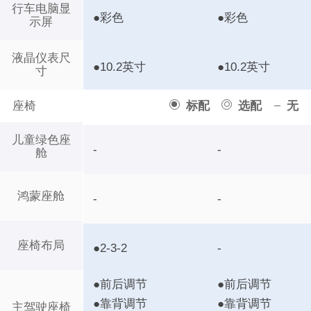
行车电脑显
●彩色
●彩色
示屏
液晶仪表尺
●10.2英寸
●10.2英寸
寸
座椅
标配
选配
无
儿童绿色座
-
-
舱
鸿蒙座舱
-
-
座椅布局
●2-3-2
-
●前后调节
●前后调节
●靠背调节
●靠背调节
主驾驶座椅