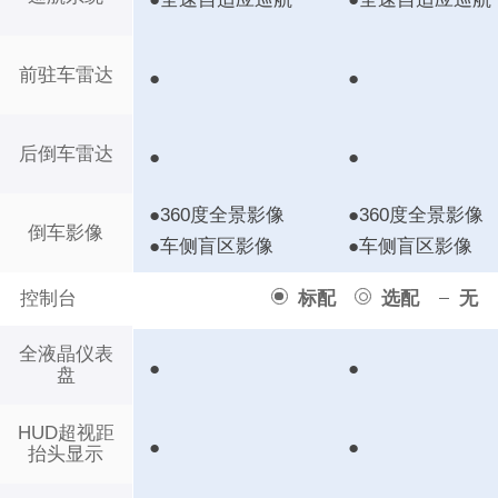
前驻车雷达
●
●
后倒车雷达
●
●
●360度全景影像
●360度全景影像
倒车影像
●车侧盲区影像
●车侧盲区影像
控制台
标配
选配
无
全液晶仪表
●
●
盘
HUD超视距
●
●
抬头显示