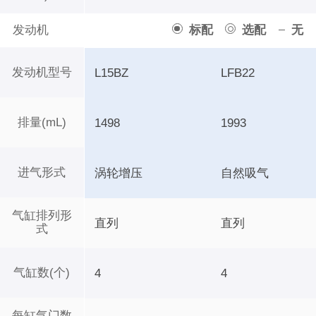
发动机
标配
选配
无
发动机型号
L15BZ
LFB22
排量(mL)
1498
1993
进气形式
涡轮增压
自然吸气
气缸排列形
直列
直列
式
气缸数(个)
4
4
每缸气门数