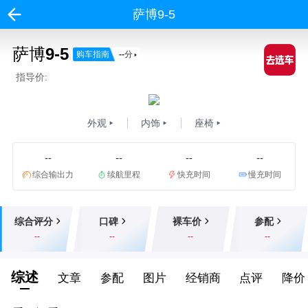
萨博9-5
萨博9-5
购车指南
--
分
指导价:
外观
内饰
座椅
--
--
--
--
综合输出力
续航里程
快充时间
慢充时间
综合评分
口碑
裸车价
参配
--
--
--
--
综述
文章
参配
图片
经销商
点评
降价