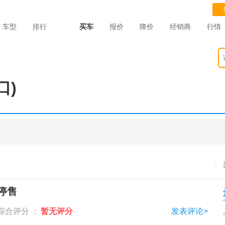
车型
排行
买车
报价
降价
经销商
行情
口)
停售
综合评分 ：
暂无评分
发表评论>