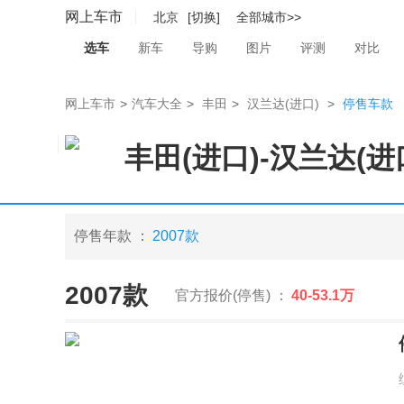
网上车市
北京
[切换]
全部城市>>
选车
新车
导购
图片
评测
对比
网上车市
>
汽车大全
>
丰田
>
汉兰达(进口)
>
停售车款
丰田(进口)
-
汉兰达(进
停售年款 ：
2007款
2007款
官方报价(停售) ：
40-53.1万