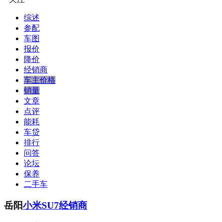
综述
参配
车图
报价
降价
经销商
车主价格
销量
文章
点评
能耗
车贷
排行
问答
论坛
保养
二手车
岳阳
小米SU7经销商