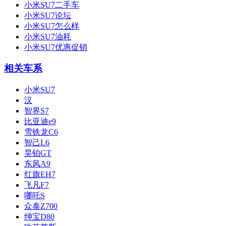
小米SU7二手车
小米SU7论坛
小米SU7怎么样
小米SU7油耗
小米SU7优惠促销
相关车系
小米SU7
汉
智界S7
比亚迪e9
雪铁龙C6
智己L6
昊铂GT
东风A9
红旗EH7
飞凡F7
哪吒S
众泰Z700
绅宝D80