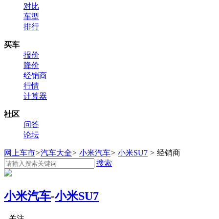
对比
车型
排行
买车
报价
降价
经销商
行情
计算器
社区
问答
论坛
网上车市
>
汽车大全
>
小米汽车
>
小米SU7
>
经销商
搜索
小米汽车
-
小米SU7
关注