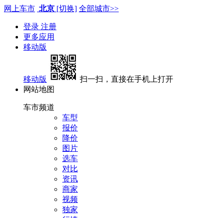
网上车市
北京
[切换]
全部城市>>
登录
注册
更多应用
移动版
移动版
扫一扫，直接在手机上打开
网站地图
车市频道
车型
报价
降价
图片
选车
对比
资讯
商家
视频
独家