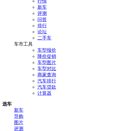
行情
新车
评测
问答
排行
论坛
二手车
车市工具
车型报价
降价促销
车型图片
车型对比
商家查询
汽车排行
汽车贷款
计算器
选车
新车
导购
图片
评测