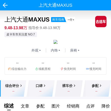
上汽大通MAXUS
上汽大通MAXUS
购车指南
--
分
9.48-13.98万
指导价:9.48-13.98万
皮卡车市关注度 NO.7
外观
内饰
座椅
--
--
--
--
综合输出力
续航里程
快充时间
慢充时间
综合评分
口碑
裸车价
参配
--
--
--
--
综述
文章
参配
图片
经销商
点评
降价