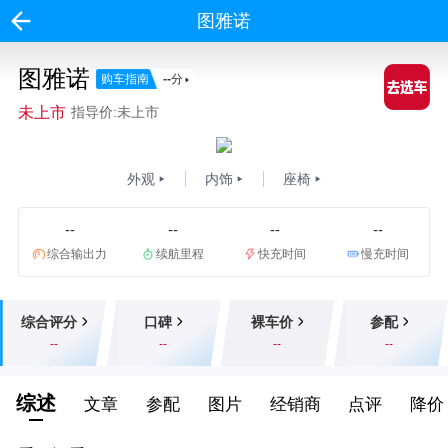
图雅诺
图雅诺
购车指南
--
分
未上市
指导价:未上市
外观
内饰
座椅
--
--
--
--
综合输出力
续航里程
快充时间
慢充时间
综合评分
口碑
裸车价
参配
--
--
--
--
综述
文章
参配
图片
经销商
点评
降价