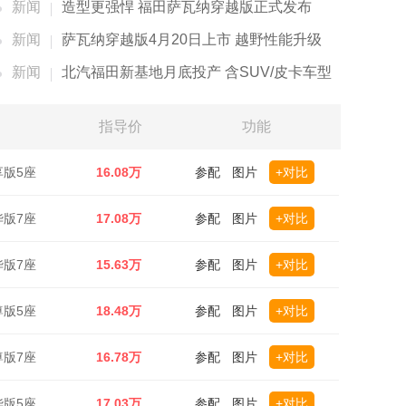
新闻
造型更强悍 福田萨瓦纳穿越版正式发布
新闻
萨瓦纳穿越版4月20日上市 越野性能升级
新闻
北汽福田新基地月底投产 含SUV/皮卡车型
指导价
功能
享版5座
16.08万
参配
图片
+对比
华版7座
17.08万
参配
图片
+对比
华版7座
15.63万
参配
图片
+对比
尊版5座
18.48万
参配
图片
+对比
尊版7座
16.78万
参配
图片
+对比
华版5座
17.03万
参配
图片
+对比