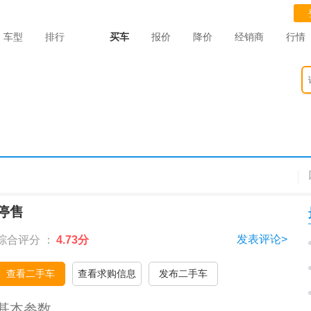
车型
排行
买车
报价
降价
经销商
行情
停售
发表评论>
综合评分 ：
4.73分
查看二手车
查看求购信息
发布二手车
基本参数