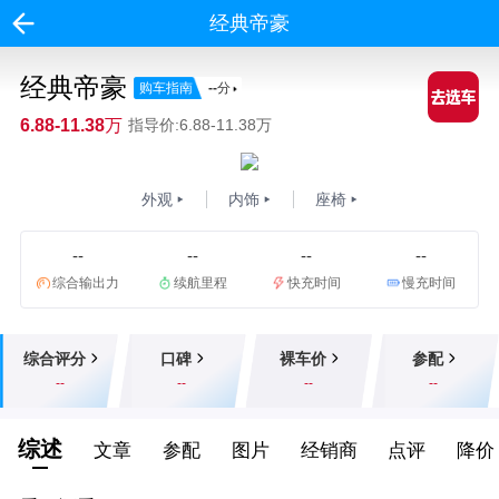
经典帝豪
经典帝豪
购车指南
--
分
6.88-11.38万
指导价:6.88-11.38万
外观
内饰
座椅
--
--
--
--
综合输出力
续航里程
快充时间
慢充时间
综合评分
口碑
裸车价
参配
--
--
--
--
综述
文章
参配
图片
经销商
点评
降价