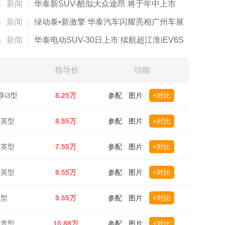
新闻
华泰新SUV-酷似大众途昂 将于年中上市
新闻
绿动泰•新激擎 华泰汽车闪耀亮相广州车展
新闻
华泰电动SUV-30日上市 续航超江淮iEV6S
指导价
功能
享i3型
8.25万
参配
图片
+对比
精英型
8.55万
参配
图片
+对比
精英型
7.55万
参配
图片
+对比
精英型
8.55万
参配
图片
+对比
先型
9.55万
参配
图片
+对比
尊贵型
10.88万
参配
图片
+对比