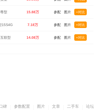
智尊型
15.88万
参配
图片
+对比
型15S4G
7.18万
参配
图片
+对比
务互联型
14.08万
参配
图片
+对比
口碑
参数配置
图片
文章
二手车
论坛