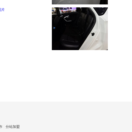
作
分站加盟