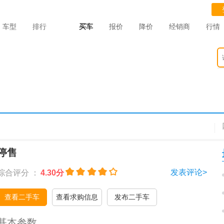
车型
排行
买车
报价
降价
经销商
行情
停售
发表评论>
综合评分 ：
4.30分
查看二手车
查看求购信息
发布二手车
基本参数