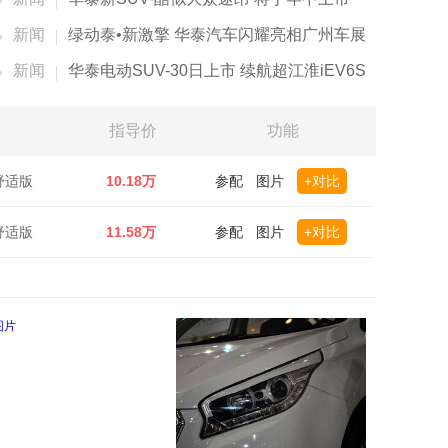
新闻
绿动泰•新激擎 华泰汽车闪耀亮相广州车展
新闻
华泰电动SUV-30日上市 续航超江淮iEV6S
指导价
功能
驱舒适版
10.18万
参配
图片
+对比
驱舒适版
11.58万
参配
图片
+对比