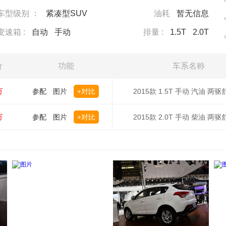
车型级别 ：
紧凑型SUV
油耗
暂无信息
变速箱 :
自动
手动
排量 :
1.5T
2.0T
价
功能
车系名称
万
参配
图片
+对比
2015款 1.5T 手动 汽油 两
万
参配
图片
+对比
2015款 2.0T 手动 柴油 两