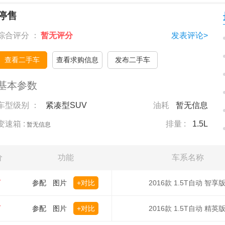
停售
综合评分 ：
暂无评分
发表评论>
查看二手车
查看求购信息
发布二手车
基本参数
车型级别 ：
紧凑型SUV
油耗
暂无信息
变速箱 :
排量 :
1.5L
暂无信息
价
功能
车系名称
万
参配
图片
+对比
2016款 1.5T自动 智享
万
参配
图片
+对比
2016款 1.5T自动 精英