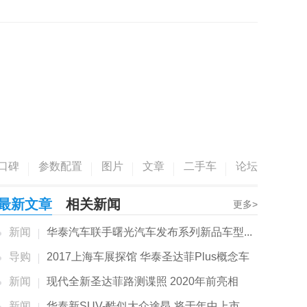
口碑
参数配置
图片
文章
二手车
论坛
最新文章
相关新闻
更多>
新闻
华泰汽车联手曙光汽车发布系列新品车型...
导购
2017上海车展探馆 华泰圣达菲Plus概念车
新闻
现代全新圣达菲路测谍照 2020年前亮相
新闻
华泰新SUV-酷似大众途昂 将于年中上市