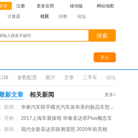
登录
注册
更多应用
移动版
网站地图
计算器
社区
问答
论坛
搜索
关注
口碑
参数配置
图片
文章
二手车
论坛
最新文章
相关新闻
更多>
新闻
华泰汽车联手曙光汽车发布系列新品车型...
导购
2017上海车展探馆 华泰圣达菲Plus概念车
新闻
现代全新圣达菲路测谍照 2020年前亮相