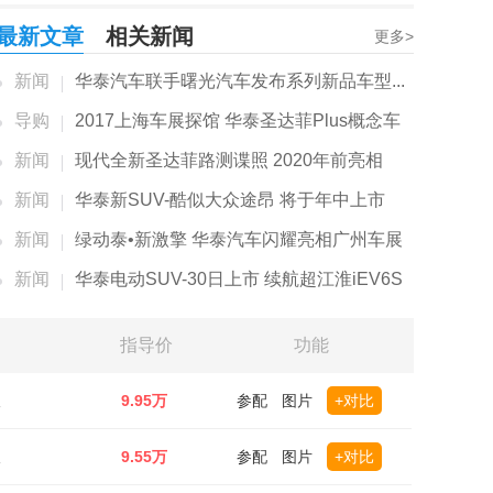
最新文章
相关新闻
更多>
新闻
华泰汽车联手曙光汽车发布系列新品车型...
导购
2017上海车展探馆 华泰圣达菲Plus概念车
新闻
现代全新圣达菲路测谍照 2020年前亮相
新闻
华泰新SUV-酷似大众途昂 将于年中上市
新闻
绿动泰•新激擎 华泰汽车闪耀亮相广州车展
新闻
华泰电动SUV-30日上市 续航超江淮iEV6S
指导价
功能
版
9.95万
参配
图片
+对比
版
9.55万
参配
图片
+对比