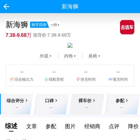
新海狮
新海狮
购车指南
--
分
7.38-9.68万
指导价:7.38-9.68万
外观
内饰
座椅
--
--
--
--
综合输出力
续航里程
快充时间
慢充时间
综合评分
口碑
裸车价
参配
--
--
--
--
综述
文章
参配
图片
经销商
点评
降价