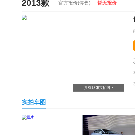
2013款
官方报价(停售) ：
暂无报价
共有18张实拍图 >
实拍车图