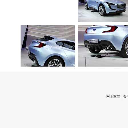
网上车市
关