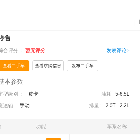
停售
综合评分 ：
暂无评分
发表评论>
查看二手车
查看求购信息
发布二手车
基本参数
车型级别 ：
皮卡
油耗
5-6.5L
变速箱 :
手动
排量 :
2.0T
2.2L
价
功能
车系名称