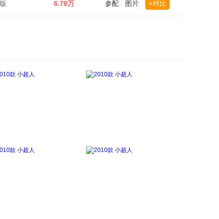
用版
6.78万
参配
图片
+对比