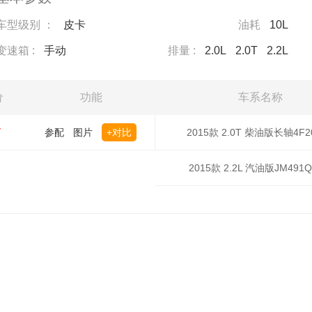
车型级别 ：
皮卡
油耗
10L
变速箱 :
手动
排量 :
2.0L
2.0T
2.2L
价
功能
车系名称
万
参配
图片
+对比
2015款 2.0T 柴油版长轴4F2
2015款 2.2L 汽油版JM491Q