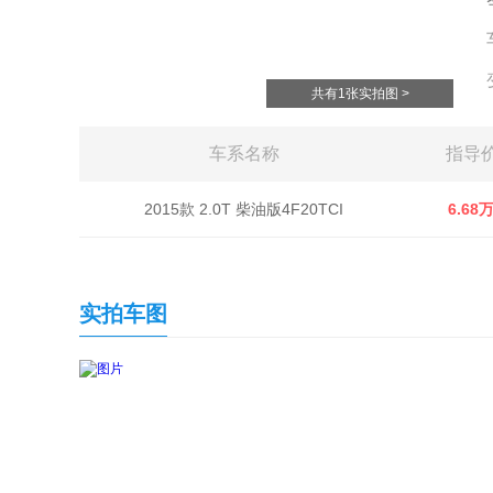
共有1张实拍图 >
车系名称
指导
2015款 2.0T 柴油版4F20TCI
6.68
实拍车图