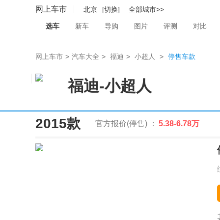
网上车市
北京
[切换]
全部城市>>
选车
新车
导购
图片
评测
对比
网上车市
>
汽车大全
>
福迪
>
小超人
>
停售车款
福迪
-
小超人
2015款
官方报价(停售) ：
5.38-6.78万