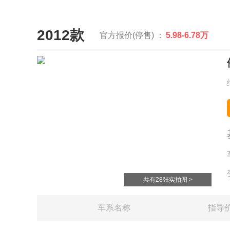
2012款
官方报价(停售) ：
5.98-6.78万
共有28张实拍图 >
车系名称
指导