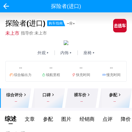
探险者(进口)
探险者(进口)
购车指南
--
分
未上市
指导价:未上市
外观
内饰
座椅
--
--
--
--
综合输出力
续航里程
快充时间
慢充时间
综合评分
口碑
裸车价
参配
--
--
--
--
综述
文章
参配
图片
经销商
点评
降价