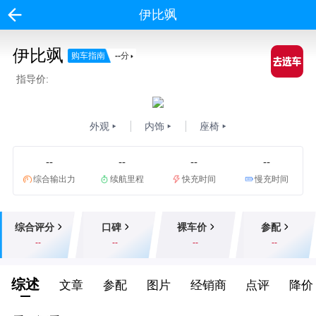
伊比飒
伊比飒
购车指南
--
分
指导价:
外观
内饰
座椅
--
--
--
--
综合输出力
续航里程
快充时间
慢充时间
综合评分
口碑
裸车价
参配
--
--
--
--
综述
文章
参配
图片
经销商
点评
降价