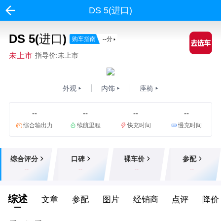
DS 5(进口)
DS 5(进口)
购车指南
--
分
未上市
指导价:未上市
外观
内饰
座椅
--
--
--
--
综合输出力
续航里程
快充时间
慢充时间
综合评分
口碑
裸车价
参配
--
--
--
--
综述
文章
参配
图片
经销商
点评
降价