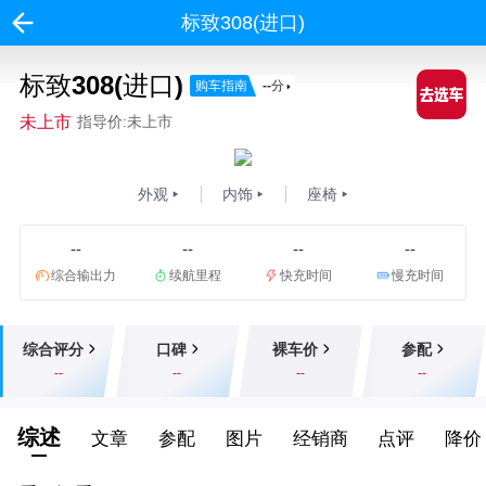
标致308(进口)
标致308(进口)
购车指南
--
分
未上市
指导价:未上市
外观
内饰
座椅
--
--
--
--
综合输出力
续航里程
快充时间
慢充时间
综合评分
口碑
裸车价
参配
--
--
--
--
综述
文章
参配
图片
经销商
点评
降价