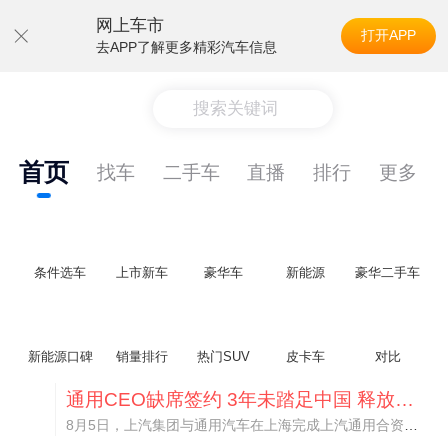
网上车市
打开APP
去APP了解更多精彩汽车信息
搜索关键词
首页
找车
二手车
直播
排行
更多
条件选车
上市新车
豪华车
新能源
豪华二手车
新能源口碑
销量排行
热门SUV
皮卡车
对比
通用CEO缺席签约 3年未踏足中国 释放反常信号
8月5日，上汽集团与通用汽车在上海完成上汽通用合资协议续约，合作周期一次性延长20年至2047年，这场关乎中美汽车标杆合资企业未来二十年走向的重磅签约仪式，备受全行业瞩目。