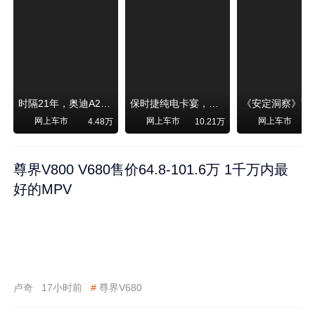
时隔21年，奥迪A2强势归来！
保时捷纯电卡宴，跑赛道！比超级跑车性能还强，动力、刹车竟然没有热衰减
网上车市
网上车市
网上车市
4.48万
10.21万
尊界V800 V680售价64.8-101.6万 1千万内最
好的MPV
卢奇
17小时前
#
尊界V680