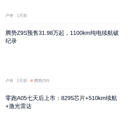
卢奇
1天前
腾势Z9S预售31.98万起，1100km纯电续航破
纪录
卢奇
2天前
#
腾势Z9S
零跑A05七天后上市：8295芯片+510km续航
+激光雷达