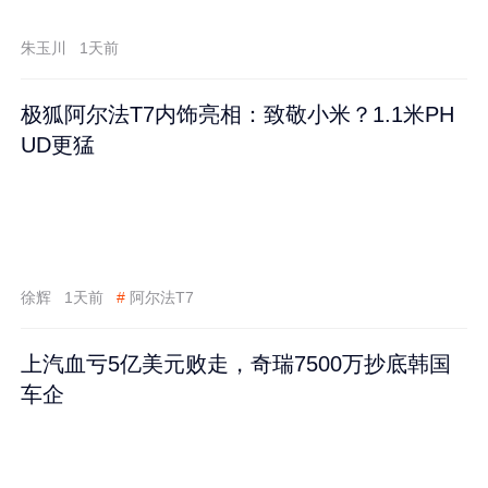
跌60%
朱玉川
1天前
极狐阿尔法T7内饰亮相：致敬小米？1.1米PH
UD更猛
徐辉
1天前
#
阿尔法T7
上汽血亏5亿美元败走，奇瑞7500万抄底韩国
车企