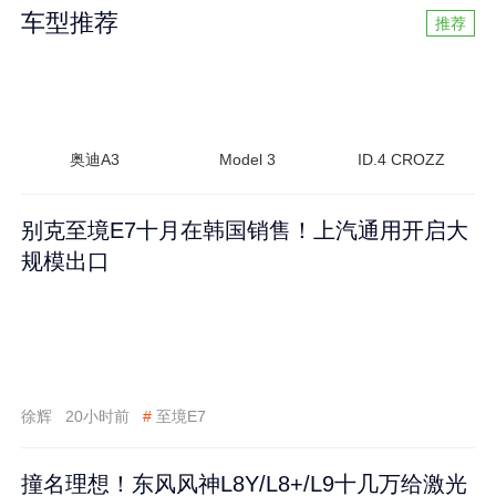
车型推荐
推荐
奥迪A3
Model 3
ID.4 CROZZ
别克至境E7十月在韩国销售！上汽通用开启大
规模出口
徐辉
20小时前
#
至境E7
撞名理想！东风风神L8Y/L8+/L9十几万给激光