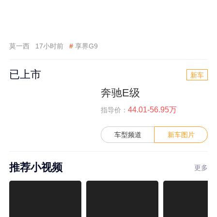
莫一西
17小时前
#
享界G9
已上市
新车
奔驰E级
44.01-56.95万
指导价：
车型频道
新车图片
推荐小视频
更多