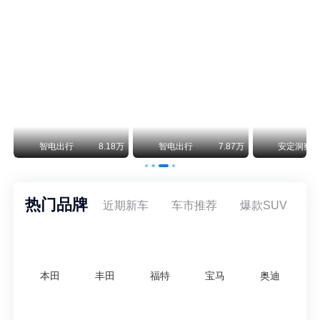
尊界V800 V680售价64.8-101.6万 1千万内最好的MPV
余承东刚刚把尊界V680和V800的正式售价亮出来了——64.8万起和76.6万起。对比预售时65-90万和80-120万的区间，起售价都往下调了一截，这个信号很明确：尊界想在百万级MPV市场尽快站稳脚跟。
通用CEO缺席签约 3年未踏足中国 释放反常信号
8月5日，上汽集团与通用汽车在上海完成上汽通用合资协议续约，合作周期一次性延长20年至2047年，这场关乎中美汽车标杆合资企业未来二十年走向的重磅签约仪式，备受全行业瞩目。
万
智电出行
8.18万
智电出行
7.87万
安定洞察
热门品牌
近期新车
车市推荐
爆款SUV
本田
丰田
福特
宝马
奥迪