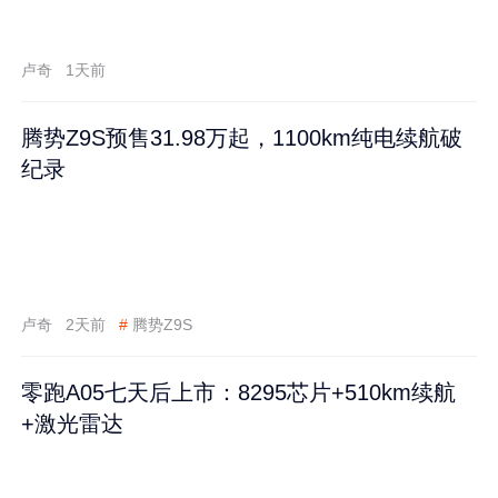
卢奇
1天前
腾势Z9S预售31.98万起，1100km纯电续航破
纪录
卢奇
2天前
#
腾势Z9S
零跑A05七天后上市：8295芯片+510km续航
+激光雷达