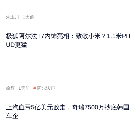
跌60%
朱玉川
1天前
极狐阿尔法T7内饰亮相：致敬小米？1.1米PH
UD更猛
徐辉
1天前
#
阿尔法T7
上汽血亏5亿美元败走，奇瑞7500万抄底韩国
车企