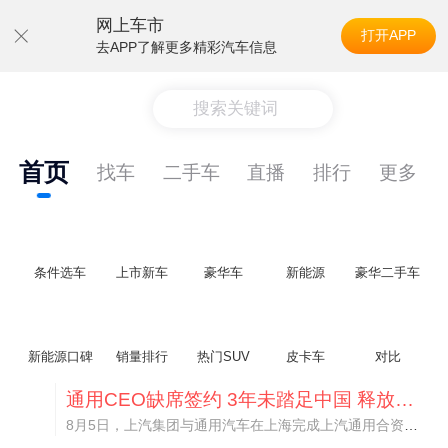
网上车市
打开APP
去APP了解更多精彩汽车信息
搜索关键词
首页
找车
二手车
直播
排行
更多
条件选车
上市新车
豪华车
新能源
豪华二手车
新能源口碑
销量排行
热门SUV
皮卡车
对比
通用CEO缺席签约 3年未踏足中国 释放反常信号
8月5日，上汽集团与通用汽车在上海完成上汽通用合资协议续约，合作周期一次性延长20年至2047年，这场关乎中美汽车标杆合资企业未来二十年走向的重磅签约仪式，备受全行业瞩目。