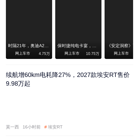
时隔21年，奥迪A2强势归来！
保时捷纯电卡宴，跑赛道！比超级跑车性能还强，动力、刹车竟然没有热衰减
网上车市
网上车市
网上车市
4.75万
10.75万
续航增60km电耗降27%，2027款埃安RT售价
9.98万起
莫一西
16小时前
#
埃安RT