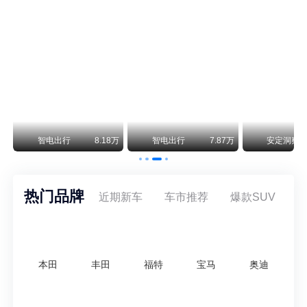
尊界V800 V680售价64.8-101.6万 1千万内最好的MPV
余承东刚刚把尊界V680和V800的正式售价亮出来了——64.8万起和76.6万起。对比预售时65-90万和80-120万的区间，起售价都往下调了一截，这个信号很明确：尊界想在百万级MPV市场尽快站稳脚跟。
通用CEO缺席签约 3年未踏足中国 释放反常信号
8月5日，上汽集团与通用汽车在上海完成上汽通用合资协议续约，合作周期一次性延长20年至2047年，这场关乎中美汽车标杆合资企业未来二十年走向的重磅签约仪式，备受全行业瞩目。
万
智电出行
8.18万
智电出行
7.87万
安定洞察
热门品牌
近期新车
车市推荐
爆款SUV
本田
丰田
福特
宝马
奥迪