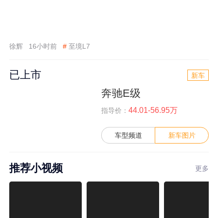
徐辉
16小时前
#
至境L7
已上市
新车
奔驰E级
44.01-56.95万
指导价：
车型频道
新车图片
推荐小视频
更多