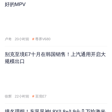
好的MPV
卢奇
20小时前
#
尊界V680
别克至境E7十月在韩国销售！上汽通用开启大
规模出口
徐辉
22小时前
#
至境E7
撞名理想！东风风神L8Y/L8+/L9十几万给激光