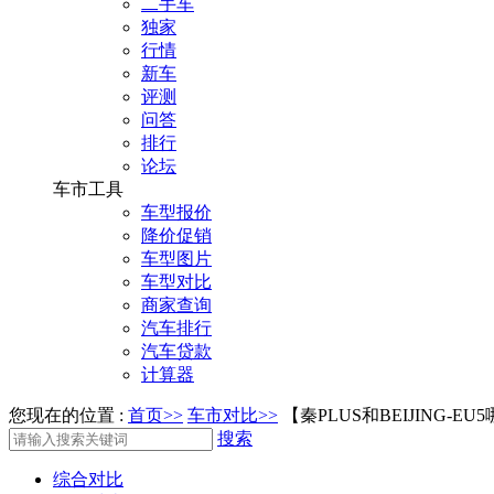
二手车
独家
行情
新车
评测
问答
排行
论坛
车市工具
车型报价
降价促销
车型图片
车型对比
商家查询
汽车排行
汽车贷款
计算器
您现在的位置 :
首页>>
车市对比>>
【秦PLUS和BEIJING-EU
搜索
综合对比