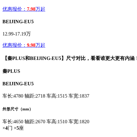
优惠报价：
7.98
万起
BEIJING-EU5
12.99-17.19万
优惠报价：
9.98
万起
【秦PLUS和BEIJING-EU5】尺寸对比，看看谁更大更有内涵
秦PLUS
BEIJING-EU5
车长:4780
轴距:2718
车高:1515
车宽:1837
外形尺寸（mm）
车长:4650
轴距:2670
车高:1510
车宽:1820
×
4
门
×
5
座