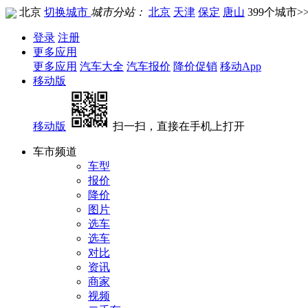
北京
切换城市
城市分站：
北京
天津
保定
唐山
399个城市>
登录
注册
更多应用
更多应用
汽车大全
汽车报价
降价促销
移动App
移动版
移动版
扫一扫，直接在手机上打开
车市频道
车型
报价
降价
图片
选车
选车
对比
资讯
商家
视频