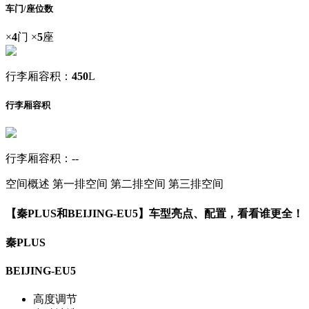
车门/座位数
×
4
门
×
5
座
行李厢容积：
450
L
行李厢容积
行李厢容积：--
空间概述
第一排空间
第二排空间
第三排空间
【秦PLUS和BEIJING-EU5】车型亮点、配置，看看谁更全！
秦PLUS
BEIJING-EU5
高度调节