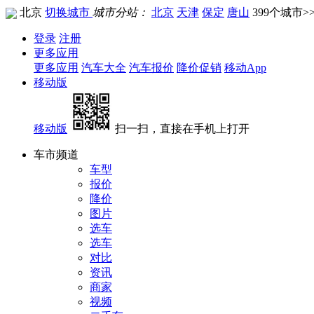
北京
切换城市
城市分站：
北京
天津
保定
唐山
399个城市>
登录
注册
更多应用
更多应用
汽车大全
汽车报价
降价促销
移动App
移动版
移动版
扫一扫，直接在手机上打开
车市频道
车型
报价
降价
图片
选车
选车
对比
资讯
商家
视频