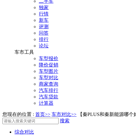
二手车
独家
行情
新车
评测
问答
排行
论坛
车市工具
车型报价
降价促销
车型图片
车型对比
商家查询
汽车排行
汽车贷款
计算器
您现在的位置 :
首页>>
车市对比>>
【秦PLUS和秦新能源哪个
搜索
综合对比