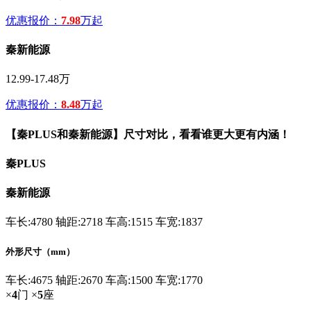
优惠报价：
7.98
万起
秦新能源
12.99-17.48万
优惠报价：
8.48
万起
【秦PLUS和秦新能源】尺寸对比，看看谁更大更有内涵！
秦PLUS
秦新能源
车长:4780
轴距:2718
车高:1515
车宽:1837
外形尺寸（mm）
车长:4675
轴距:2670
车高:1500
车宽:1770
×
4
门
×
5
座