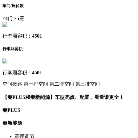
车门/座位数
×
4
门
×
5
座
行李厢容积：
450
L
行李厢容积
行李厢容积：
450
L
空间概述
第一排空间
第二排空间
第三排空间
【秦PLUS和秦新能源】车型亮点、配置，看看谁更全！
秦PLUS
秦新能源
高度调节