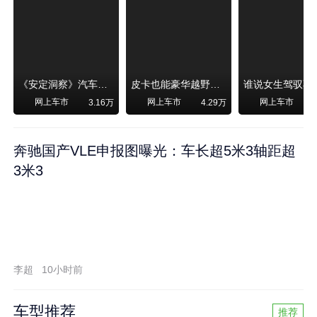
《安定洞察》汽车烧不烧油，和石油安全无关！
皮卡也能豪华越野！纵横F700上市，限时卖29.99万起
网上车市
网上车市
网上车市
3.16万
4.29万
奔驰国产VLE申报图曝光：车长超5米3轴距超
3米3
李超
10小时前
车型推荐
推荐