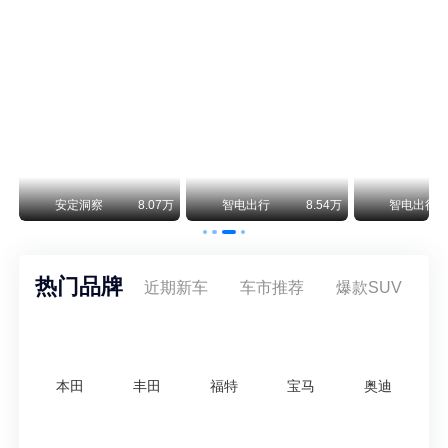
阿斯顿·马丁退出北京市场 三家门店全部关闭
曾在北京坐拥多家授权网点、稳居华北超豪华汽车市场重要一席的阿斯顿·马丁，如今彻底走完了在北京新车零售的全部征程。
不要伤了余承东的心！不内卷价格的华为，弥足珍贵！
纵观鸿蒙智行一路走来的发展路径，很难得地走出了一条和当下车市截然不同的道路：不靠降价走量、不参与低端价格厮杀，始终以技术迭代、架构创新、智能化体验升级、整车品质突破作为核心驱动力，稳步实现产品价值向上、品牌价格带稳步攀升。
万
安定洞察
8.07万
智电出行
8.54万
智电出行
热门品牌
近期新车
车市推荐
爆款SUV
本田
丰田
福特
宝马
奥迪