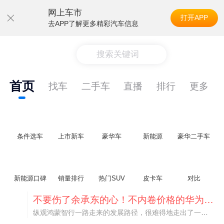
网上车市
打开APP
去APP了解更多精彩汽车信息
搜索关键词
首页
找车
二手车
直播
排行
更多
条件选车
上市新车
豪华车
新能源
豪华二手车
新能源口碑
销量排行
热门SUV
皮卡车
对比
不要伤了余承东的心！不内卷价格的华为，弥足珍贵！
纵观鸿蒙智行一路走来的发展路径，很难得地走出了一条和当下车市截然不同的道路：不靠降价走量、不参与低端价格厮杀，始终以技术迭代、架构创新、智能化体验升级、整车品质突破作为核心驱动力，稳步实现产品价值向上、品牌价格带稳步攀升。