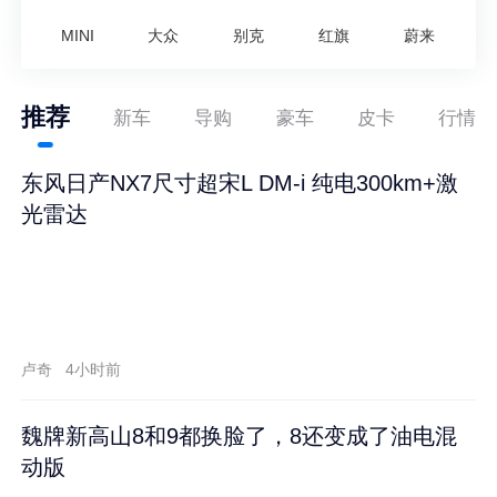
MINI
大众
别克
红旗
蔚来
推荐
新车
导购
豪车
皮卡
行情
东风日产NX7尺寸超宋L DM-i 纯电300km+激
光雷达
卢奇
4小时前
魏牌新高山8和9都换脸了，8还变成了油电混
动版