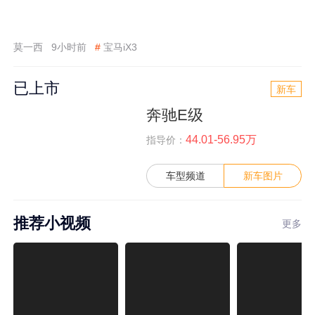
莫一西
9小时前
#
宝马iX3
已上市
新车
奔驰E级
44.01-56.95万
指导价：
车型频道
新车图片
推荐小视频
更多