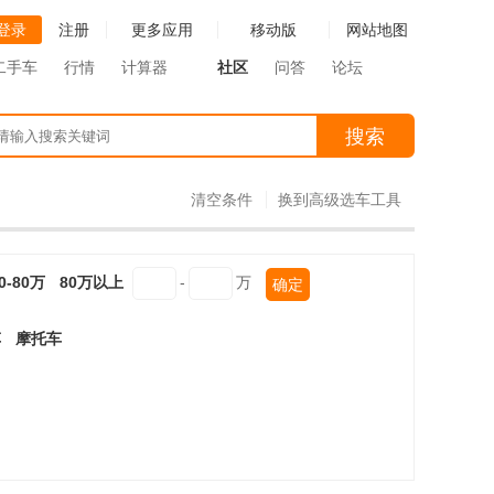
登录
注册
更多应用
移动版
网站地图
二手车
行情
计算器
社区
问答
论坛
搜索
清空条件
换到高级选车工具
0-80万
80万以上
-
万
确定
车
摩托车