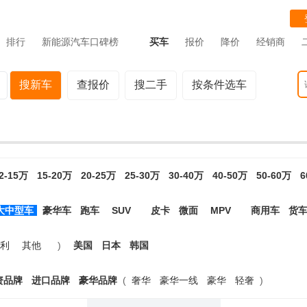
排行
新能源汽车口碑榜
买车
报价
降价
经销商
搜新车
查报价
搜二手
按条件选车
2-15万
15-20万
20-25万
25-30万
30-40万
40-50万
50-60万
6
大中型车
豪华车
跑车
SUV
皮卡
微面
MPV
商用车
货
利
其他
)
美国
日本
韩国
资品牌
进口品牌
豪华品牌
(
奢华
豪华一线
豪华
轻奢
)