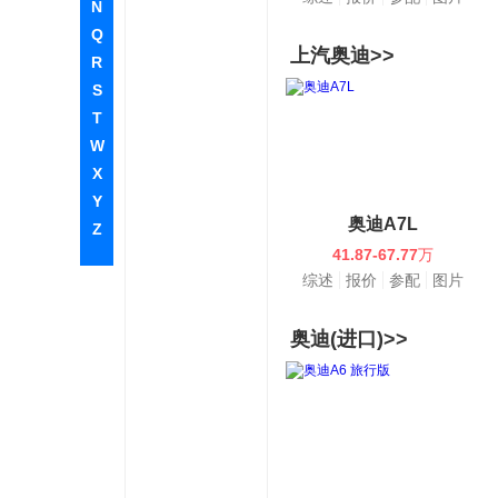
N
Q
上汽奥迪>>
R
S
T
W
X
Y
奥迪A7L
Z
41.87-67.77
万
综述
报价
参配
图片
奥迪(进口)>>