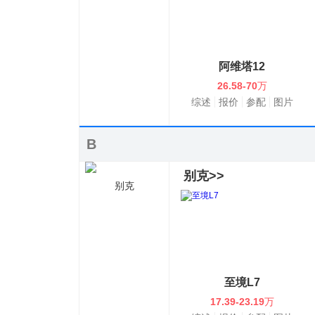
阿维塔12
26.58-70
万
综述
报价
参配
图片
B
别克>>
别克
至境L7
17.39-23.19
万