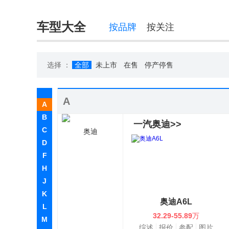
车型大全
按品牌
按关注
选择 ：
全部
未上市
在售
停产停售
A
A
B
一汽奥迪>>
C
奥迪
D
F
H
J
K
奥迪A6L
L
32.29-55.89
万
M
综述
报价
参配
图片