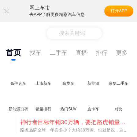
网上车市
打开APP
去APP了解更多精彩汽车信息
搜索关键词
首页
找车
二手车
直播
排行
更多
条件选车
上市新车
豪华车
新能源
豪华二手车
新能源口碑
销量排行
热门SUV
皮卡车
对比
神行者目标年销30万辆，要把路虎销量翻倍
路虎品牌全球一年卖多少？大约38万辆。也就是说，这个刚复活的新能源品牌，目标是干到路虎全球销量的八成。如果真能跑到30万辆，两者加起来就是68万辆——比现在路虎单独的数字，翻了接近一倍！说“再造一个路虎”，真不夸张。