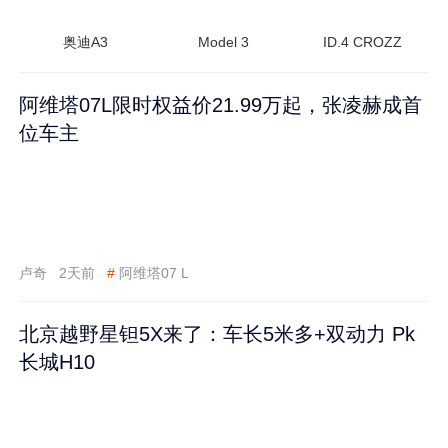
奥迪A3
Model 3
ID.4 CROZZ
阿维塔07L限时权益价21.99万起，张凌赫成首
位车主
卢奇
2天前
#
阿维塔07 L
北京越野星钽5X来了：车长5米多+双动力 Pk
长城H10