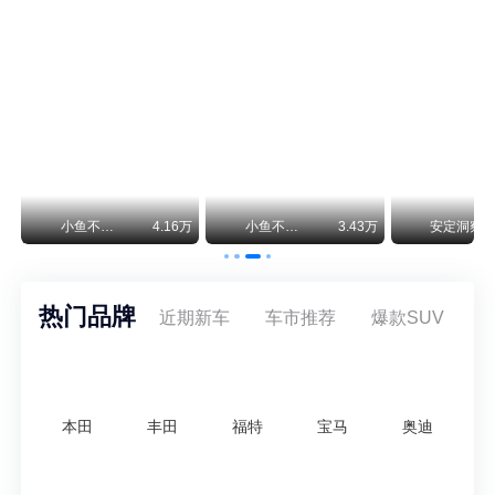
保时捷CEO证实：纯电718将复活！因为奥迪需要
保时捷新任CEO迈克尔·莱特斯最近接受德国《法兰克福汇报》采访，直接给纯电718项目吃了颗定心丸。之前外界传得沸沸扬扬，说这个项目可能推迟甚至取消，现在CEO亲自出面澄清：“关于电动718，我们已经得出结论，将会打造这款车型，因为这是经济上的最佳解决方案，也会是一款非常出色的汽车。”
神行者目标年销30万辆，要把路虎销量翻倍
路虎品牌全球一年卖多少？大约38万辆。也就是说，这个刚复活的新能源品牌，目标是干到路虎全球销量的八成。如果真能跑到30万辆，两者加起来就是68万辆——比现在路虎单独的数字，翻了接近一倍！说“再造一个路虎”，真不夸张。
万
小鱼不刹车
4.16万
小鱼不刹车
3.43万
安定洞察
热门品牌
近期新车
车市推荐
爆款SUV
本田
丰田
福特
宝马
奥迪