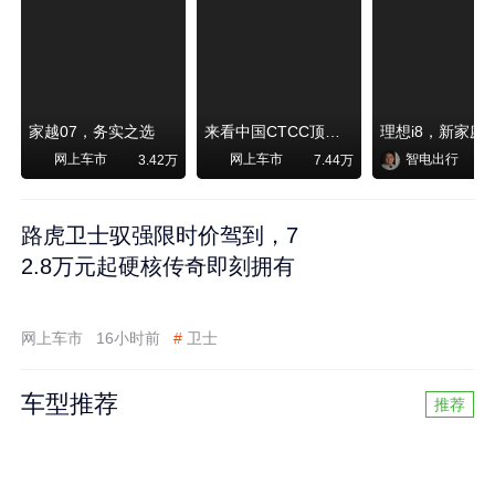
家越07，务实之选
来看中国CTCC顶级赛事艾瑞泽8 pro赛车如何脱颖而出
网上车市
网上车市
智电出行
3.42万
7.44万
路虎卫士驭强限时价驾到，7
2.8万元起硬核传奇即刻拥有
网上车市
16小时前
#
卫士
车型推荐
推荐