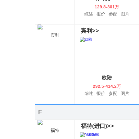
129.8-301
万
综述
报价
参配
图片
宾利>>
宾利
欧陆
292.5-414.2
万
综述
报价
参配
图片
F
福特(进口)>>
福特