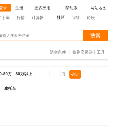
登录
注册
更多应用
移动版
网站地图
二手车
行情
计算器
社区
问答
论坛
搜索
清空条件
换到高级选车工具
0-80万
80万以上
-
万
确定
车
摩托车