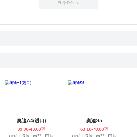
展开条件 ∨
奥迪A4(进口)
奥迪S5
35.98-43.08
万
63.18-70.88
万
综述
报价
参配
图片
综述
报价
参配
图片