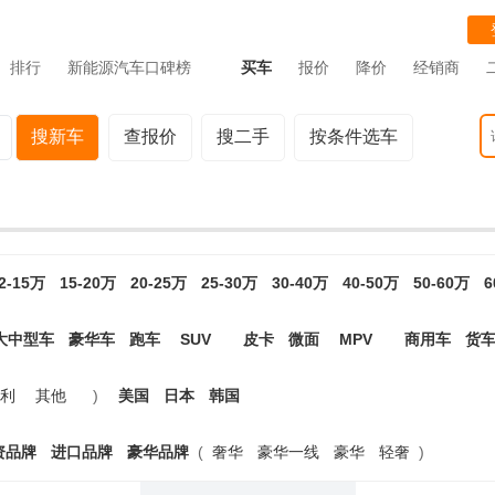
排行
新能源汽车口碑榜
买车
报价
降价
经销商
搜新车
查报价
搜二手
按条件选车
2-15万
15-20万
20-25万
25-30万
30-40万
40-50万
50-60万
6
大中型车
豪华车
跑车
SUV
皮卡
微面
MPV
商用车
货
利
其他
)
美国
日本
韩国
资品牌
进口品牌
豪华品牌
(
奢华
豪华一线
豪华
轻奢
)