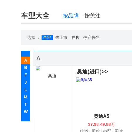
车型大全
按品牌
按关注
选择 ：
全部
未上市
在售
停产停售
A
A
B
奥迪(进口)>>
F
奥迪
J
L
M
T
W
奥迪A5
37.98-49.88
万
综述
报价
参配
图片