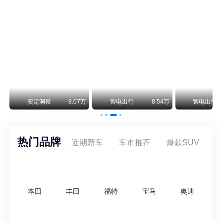
smart精灵2实拍：车长2米76轴距1米87，车重1.1吨
smart fortwo的纯电继任者终于有实车了。smart精灵2号出现在工信部最新一批申报目录中，外观和概念车几乎一模一样，量产还原度相当高。
阿维塔07L限时权益价21.99万起，张凌赫成首位车主
阿维塔07L今晚在杭州正式上市，全球品牌代言人张凌赫现场提车，成为这台车的第一位主人。三个版本：Elite纯电版22.99万，Max+后驱纯电版24.99万，Ultra三电机四驱版27.99万。
万
安定洞察
8.07万
智电出行
8.54万
智电出行
热门品牌
近期新车
车市推荐
爆款SUV
本田
丰田
福特
宝马
奥迪