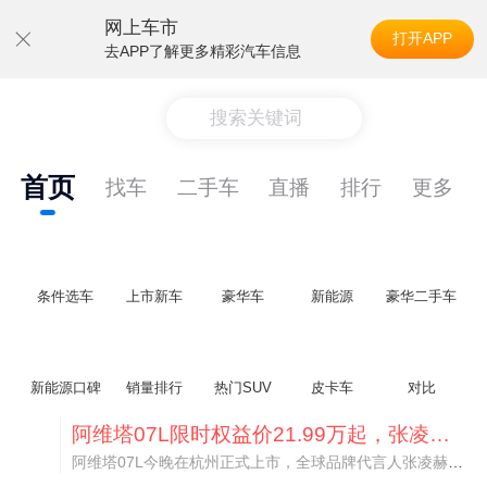
网上车市
打开APP
去APP了解更多精彩汽车信息
搜索关键词
首页
找车
二手车
直播
排行
更多
条件选车
上市新车
豪华车
新能源
豪华二手车
新能源口碑
销量排行
热门SUV
皮卡车
对比
阿维塔07L限时权益价21.99万起，张凌赫成首位车主
阿维塔07L今晚在杭州正式上市，全球品牌代言人张凌赫现场提车，成为这台车的第一位主人。三个版本：Elite纯电版22.99万，Max+后驱纯电版24.99万，Ultra三电机四驱版27.99万。