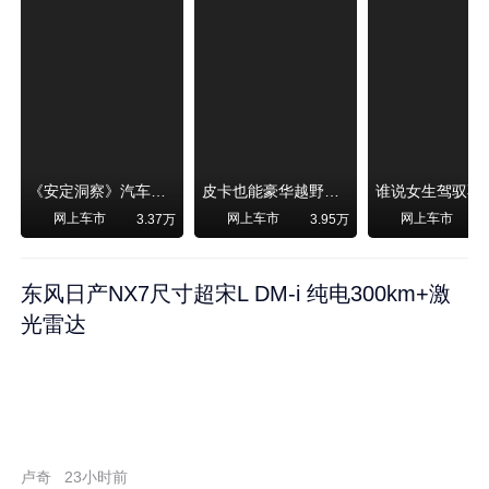
《安定洞察》汽车烧不烧油，和石油安全无关！
皮卡也能豪华越野！纵横F700上市，限时卖29.99万起
网上车市
网上车市
网上车市
3.37万
3.95万
东风日产NX7尺寸超宋L DM-i 纯电300km+激
光雷达
卢奇
23小时前