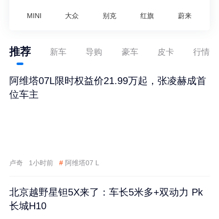
MINI
大众
别克
红旗
蔚来
推荐
新车
导购
豪车
皮卡
行情
阿维塔07L限时权益价21.99万起，张凌赫成首
位车主
卢奇
1小时前
#
阿维塔07 L
北京越野星钽5X来了：车长5米多+双动力 Pk
长城H10