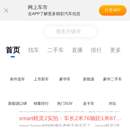
网上车市
打开APP
去APP了解更多精彩汽车信息
搜索关键词
首页
找车
二手车
直播
排行
更多
条件选车
上市新车
豪华车
新能源
豪华二手车
美国花旗：奇瑞市值被严重低估！预计36港元/股
新能源口碑
销量排行
热门SUV
皮卡车
对比
近期美国权威投行花旗再度发布研报，坚定维持奇瑞汽车（09973.HK）买入评级，将其合理目标价定格在36港元/股。对照公司最新25.46港元的二级市场现价，这一目标价意味着股价存在41.4%的可观上行空间，花旗直言，当前资本市场受短期市场情绪、国内车市价格战扰动，明显低估了奇瑞长期价值与全球化成长潜力。
smart精灵2实拍：车长2米76轴距1米87，车重1.1吨
smart fortwo的纯电继任者终于有实车了。smart精灵2号出现在工信部最新一批申报目录中，外观和概念车几乎一模一样，量产还原度相当高。