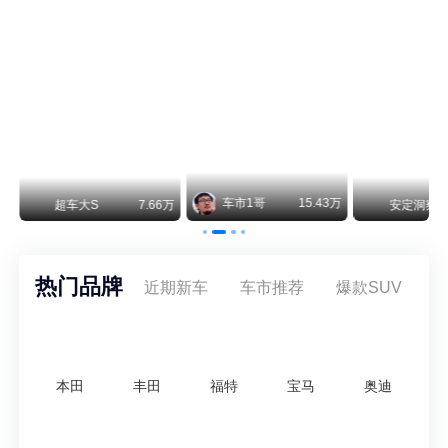
美国花旗：奇瑞市值被严重低估！预计36港元/股
近期美国权威投行花旗再度发布研报，坚定维持奇瑞汽车（09973.HK）买入评级，将其合理目标价定格在36港元/股。对照公司最新25.46港元的二级市场现价，这一目标价意味着股价存在41.4%的可观上行空间，花旗直言，当前资本市场受短期市场情绪、国内车市价格战扰动，明显低估了奇瑞长期价值与全球化成长潜力。
车市1哥
15.43万
万
超车大S
7.66万
安定洞察
热门品牌
近期新车
车市推荐
爆款SUV
本田
丰田
福特
宝马
奥迪