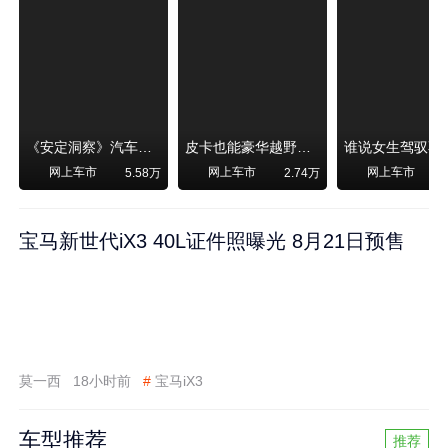
《安定洞察》汽车烧不烧油，和石油安全无关！
皮卡也能豪华越野！纵横F700上市，限时卖29.99万起
网上车市
网上车市
网上车市
5.58万
2.74万
宝马新世代iX3 40L证件照曝光 8月21日预售
莫一西
18小时前
#
宝马iX3
车型推荐
推荐