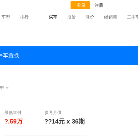
登录
注册
车型
排行
买车
报价
降价
经销商
二手
手车置换
型
最低首付
参考月供
?.59万
??14元 x 36期