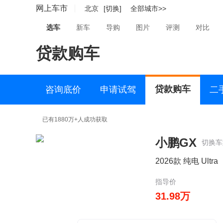
网上车市
北京
[切换]
全部城市>>
选车
新车
导购
图片
评测
对比
贷款购车
贷款购车
咨询底价
申请试驾
二
已有1880万+人成功获取
小鹏GX
切换车
2026款 纯电 Ultra
指导价
31.98万