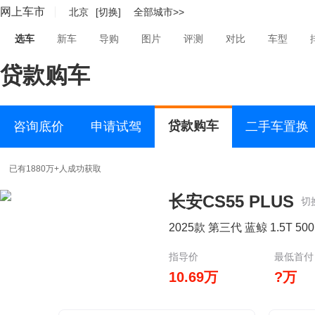
网上车市
北京
[切换]
全部城市>>
选车
新车
导购
图片
评测
对比
车型
贷款购车
贷款购车
咨询底价
申请试驾
二手车置换
已有1880万+人成功获取
长安CS55 PLUS
切
2025款 第三代 蓝鲸 1.5T 50
指导价
最低首付
10.69万
?万