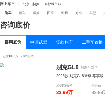
网上车市
北京
[切换]
全部城市>>
选车
新车
导购
图片
评测
对比
车型
咨询底价
咨询底价
申请试驾
贷款购车
二手车置换
已有1880万+人成功获取
别克GL8
切换车型
2026款 别克GL8陆尊 尊享版
经销商报价
指导价
33.99万
33.9