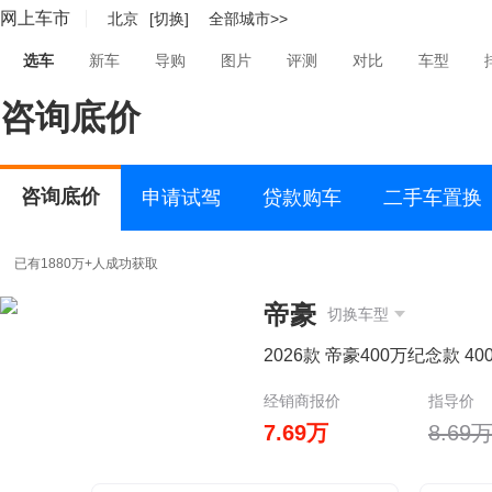
网上车市
北京
[切换]
全部城市>>
选车
新车
导购
图片
评测
对比
车型
咨询底价
咨询底价
申请试驾
贷款购车
二手车置换
已有1880万+人成功获取
帝豪
切换车型
2026款 帝豪400万纪念款 4
经销商报价
指导价
7.69万
8.69