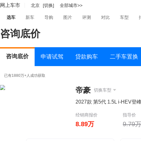
网上车市
北京
[切换]
全部城市>>
选车
新车
导购
图片
评测
对比
车型
咨询底价
咨询底价
申请试驾
贷款购车
二手车置换
已有1880万+人成功获取
帝豪
切换车型
2027款 第5代 1.5L i-HEV登
经销商报价
指导价
8.89万
9.79