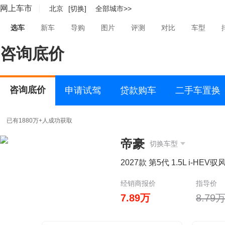
网上车市
北京
[切换]
全部城市>>
选车
新车
导购
图片
评测
对比
车型
咨询底价
咨询底价
申请试驾
贷款购车
二手车置换
已有1880万+人成功获取
帝豪
切换车型
2027款 第5代 1.5L i-HEV驭
经销商报价
指导价
7.89万
8.79