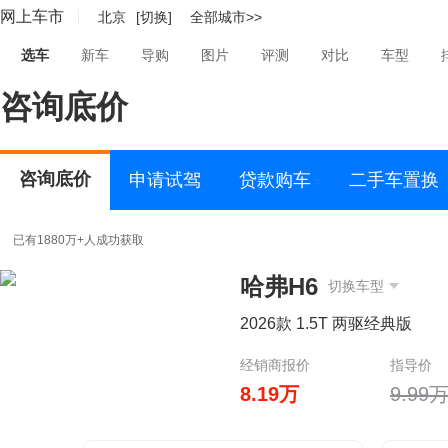
网上车市
北京
[切换]
全部城市>>
选车
新车
导购
图片
评测
对比
车型
咨询底价
咨询底价
申请试驾
贷款购车
二手车置换
已有1880万+人成功获取
哈弗H6
切换车型
2026款 1.5T 两驱经典版
经销商报价
指导价
8.19万
9.99