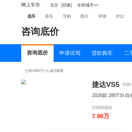
网上车市
北京
[切换]
全部城市>>
选车
新车
导购
图片
评测
对比
咨询底价
咨询底价
申请试驾
贷款购车
二
已有1880万+人成功获取
捷达VS5
切换
2026款 280TSI 
经销商报价
7.96万