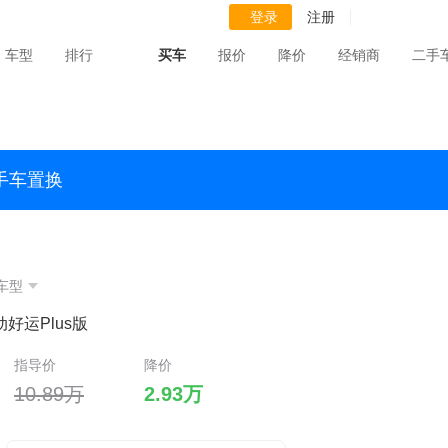
登录
注册
车型
排行
买车
报价
降价
经销商
二手
手车置换
车型
自动好运Plus版
指导价
降价
10.89万
2.93万