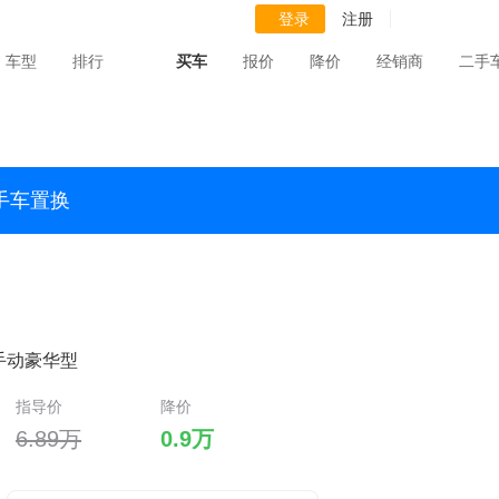
登录
注册
车型
排行
买车
报价
降价
经销商
二手
手车置换
L 手动豪华型
指导价
降价
6.89万
0.9万