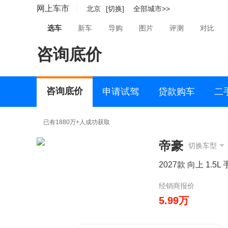
网上车市
北京
[切换]
全部城市>>
选车
新车
导购
图片
评测
对比
咨询底价
咨询底价
申请试驾
贷款购车
二
已有1880万+人成功获取
帝豪
切换车型
2027款 向上 1.5
经销商报价
5.99万