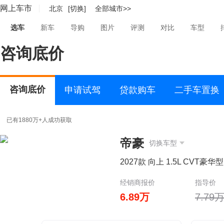
网上车市
北京
[切换]
全部城市>>
选车
新车
导购
图片
评测
对比
车型
咨询底价
咨询底价
申请试驾
贷款购车
二手车置换
已有1880万+人成功获取
帝豪
切换车型
2027款 向上 1.5L CVT豪华型
经销商报价
指导价
6.89万
7.79