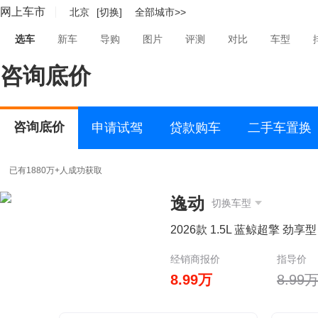
网上车市
北京
[切换]
全部城市>>
选车
新车
导购
图片
评测
对比
车型
咨询底价
咨询底价
申请试驾
贷款购车
二手车置换
已有1880万+人成功获取
逸动
切换车型
2026款 1.5L 蓝鲸超擎 劲享型
经销商报价
指导价
8.99万
8.99