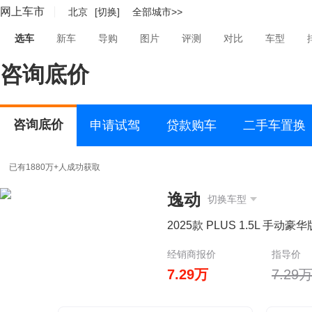
网上车市
北京
[切换]
全部城市>>
选车
新车
导购
图片
评测
对比
车型
咨询底价
咨询底价
申请试驾
贷款购车
二手车置换
已有1880万+人成功获取
逸动
切换车型
2025款 PLUS 1.5L 手动豪华
经销商报价
指导价
7.29万
7.29