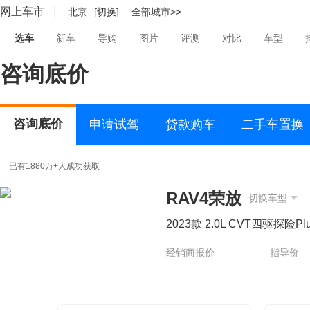
网上车市
北京
[切换]
全部城市>>
选车
新车
导购
图片
评测
对比
车型
咨询底价
咨询底价
申请试驾
贷款购车
二手车置换
已有1880万+人成功获取
RAV4荣放
切换车型
2023款 2.0L CVT四驱探险Pl
经销商报价
指导价