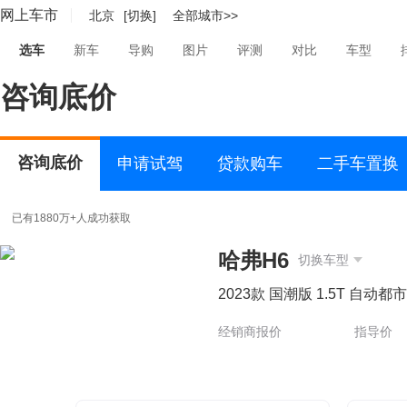
网上车市
北京
[切换]
全部城市>>
选车
新车
导购
图片
评测
对比
车型
咨询底价
咨询底价
申请试驾
贷款购车
二手车置换
已有1880万+人成功获取
哈弗H6
切换车型
2023款 国潮版 1.5T 自动都
经销商报价
指导价