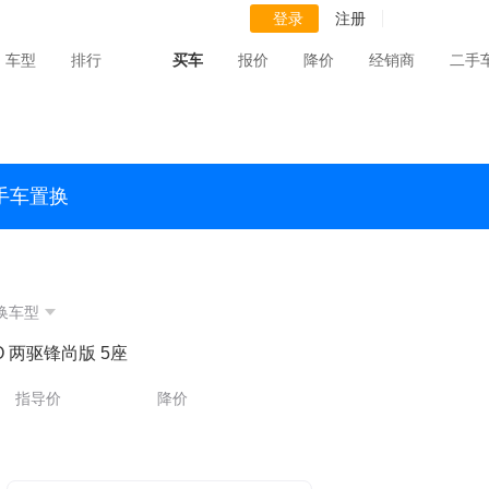
登录
注册
车型
排行
买车
报价
降价
经销商
二手
手车置换
换车型
BO 两驱锋尚版 5座
指导价
降价