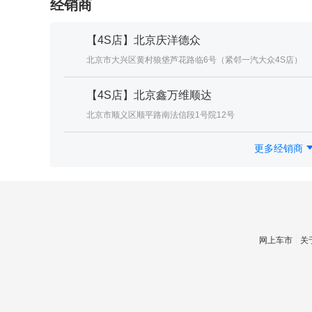
经销商
【4S店】北京庆洋德众
北京市大兴区黄村狼垡芦花路临6号（紧邻一汽大众4S店）
【4S店】北京鑫万维顺达
北京市顺义区顺平路南法信段1号院12号
更多经销商
网上车市
关