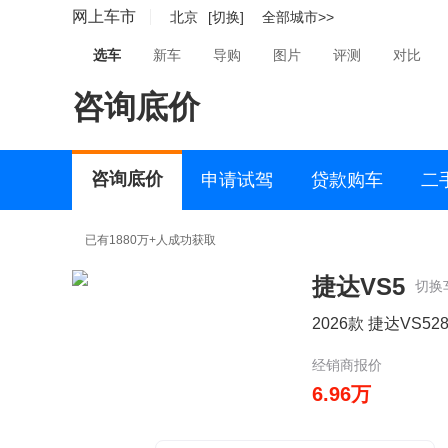
网上车市
北京
[切换]
全部城市>>
选车
新车
导购
图片
评测
对比
咨询底价
咨询底价
申请试驾
贷款购车
二
已有1880万+人成功获取
捷达VS5
切换
2026款 捷达VS52
经销商报价
6.96万