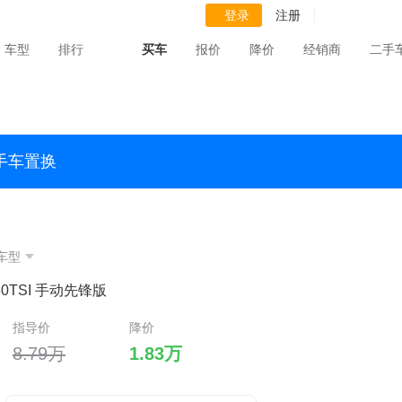
登录
注册
车型
排行
买车
报价
降价
经销商
二手
手车置换
车型
80TSI 手动先锋版
指导价
降价
8.79万
1.83万