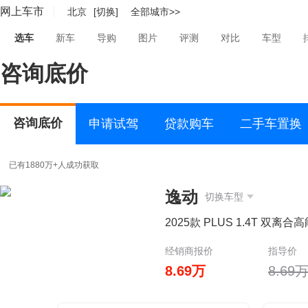
网上车市
北京
[切换]
全部城市>>
选车
新车
导购
图片
评测
对比
车型
咨询底价
咨询底价
申请试驾
贷款购车
二手车置换
已有1880万+人成功获取
逸动
切换车型
2025款 PLUS 1.4T 双离合
经销商报价
指导价
8.69万
8.69