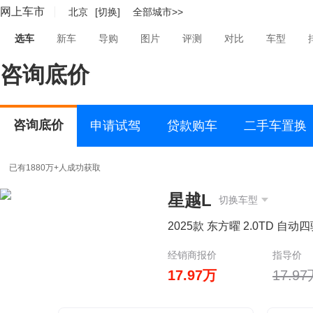
网上车市
北京
[切换]
全部城市>>
选车
新车
导购
图片
评测
对比
车型
咨询底价
咨询底价
申请试驾
贷款购车
二手车置换
已有1880万+人成功获取
星越L
切换车型
2025款 东方曜 2.0TD 自
经销商报价
指导价
17.97万
17.9