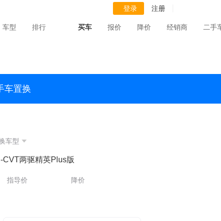
登录
注册
车型
排行
买车
报价
降价
经销商
二手
手车置换
换车型
 E-CVT两驱精英Plus版
指导价
降价