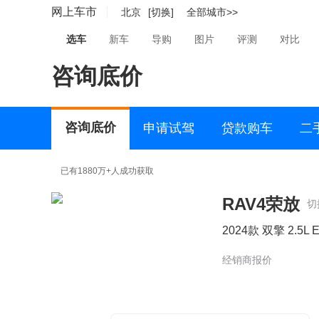
网上车市
北京
[切换]
全部城市>>
选车
新车
导购
图片
评测
对比
咨询底价
咨询底价
申请试驾
贷款购车
二
已有1880万+人成功获取
RAV4荣放
切
2024款 双擎 2.5L
经销商报价