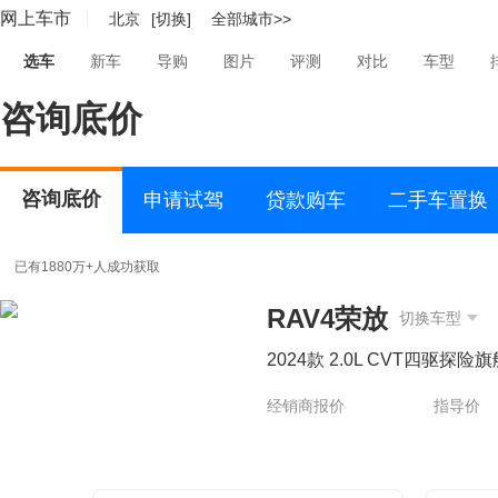
网上车市
北京
[切换]
全部城市>>
选车
新车
导购
图片
评测
对比
车型
咨询底价
咨询底价
申请试驾
贷款购车
二手车置换
已有1880万+人成功获取
RAV4荣放
切换车型
2024款 2.0L CVT四驱探险
经销商报价
指导价