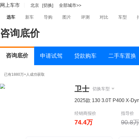
网上车市
北京
[切换]
全部城市>>
选车
新车
导购
图片
评测
对比
车型
咨询底价
咨询底价
申请试驾
贷款购车
二手车置换
已有1880万+人成功获取
卫士
切换车型
2025款 130 3.0T P400 X-Dy
经销商报价
指导价
74.4万
90.8