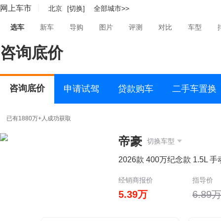
网上车市
北京
[切换]
全部城市>>
选车
新车
导购
图片
评测
对比
车型
咨询底价
咨询底价
申请试驾
贷款购车
二手车置换
已有1880万+人成功获取
帝豪
切换车型
2026款 400万纪念款 1.5L
经销商报价
指导价
5.39万
6.89