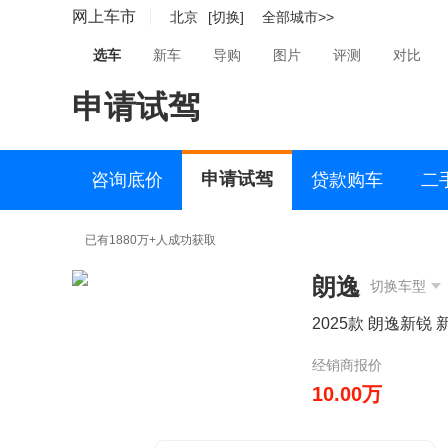
网上车市
北京
[切换]
全部城市>>
选车
新车
导购
图片
评测
对比
申请试驾
申请试驾
咨询底价
贷款购车
二
已有1880万+人成功获取
朗逸
切换车型
2025款 朗逸新锐 
经销商报价
10.00万