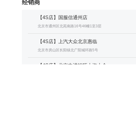
经销商
【4S店】国服信通州店
北京市通州区北苑南路16号46幢1至3层
【4S店】上汽大众北京惠临
北京市房山区长阳镇北广阳城环路5号
【4S店】北京中进锦旺上汽大众
北京市海淀区西北旺镇工业用地F2地块2号地
【4S店】北京捷亚泰中兴
北京市大兴区庆祥北路1号院3号楼
更多经销商