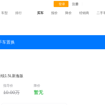
登录
注册
车型
排行
买车
报价
降价
经销商
二手
手车置换
新锐1.5L新逸版
指导价
降价
10.00万
暂无